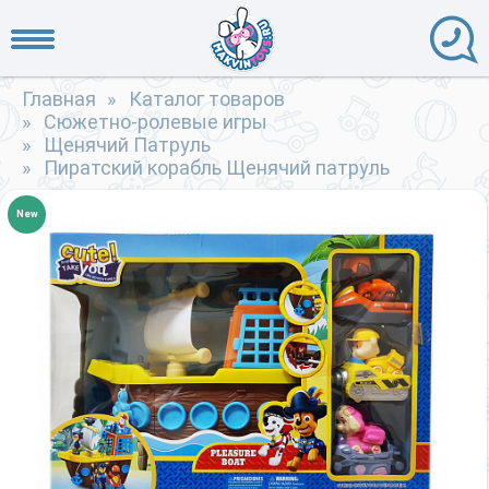
Главная
»
Каталог товаров
»
Сюжетно-ролевые игры
»
Щенячий Патруль
»
Пиратский корабль Щенячий патруль
New