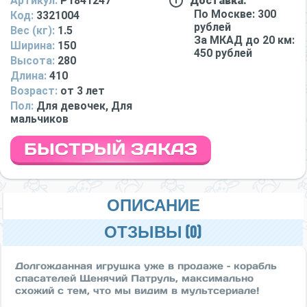
Артикул:
P1841247
Доставка:
По Москве: 300
Код:
3321004
рублей
Вес (кг):
1.5
За МКАД до 20 км:
Ширина:
150
450 рублей
Высота:
280
Длина:
410
Возраст:
от 3 лет
Пол:
Для девочек, Для
мальчиков
БЫСТРЫЙ ЗАКАЗ
ОПИСАНИЕ
ОТЗЫВЫ (0)
Долгожданная игрушка уже в продаже – корабль
спасателей Щенячий Патруль, максимально
схожий с тем, что мы видим в мультсериале!