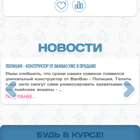
НОВОСТИ
ПОЛИЦИЯ - КОНСТРУКТОР ОТ BANBAO УЖЕ В ПРОДАЖЕ
Рады сообщить, что среди наших новинок появился
уникальный конструктор от BanBao - Полиция. Теперь
ваши дети смогут сами режиссировать захватывающие
полицейские экшены – ...
Previous
Next
ПОДРОБНЕЕ...
БУДЬ В КУРСЕ!