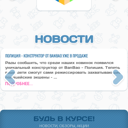
НОВОСТИ
ПОЛИЦИЯ - КОНСТРУКТОР ОТ BANBAO УЖЕ В ПРОДАЖЕ
Рады сообщить, что среди наших новинок появился
уникальный конструктор от BanBao - Полиция. Теперь
ваши дети смогут сами режиссировать захватывающие
полицейские экшены – ...
Previous
Next
ПОДРОБНЕЕ...
БУДЬ В КУРСЕ!
НОВОСТИ, ОБЗОРЫ, АКЦИИ