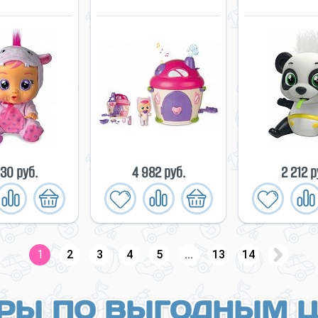
30 руб.
4 982 руб.
2 212 р
1
2
3
4
5
...
13
14
РЫ ПО ВЫГОДНЫМ 