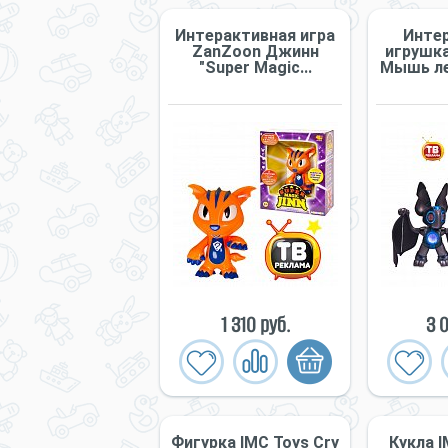
Интерактивная игра
Инте
ZanZoon Джинн
игрушка
"Super Magic...
Мышь ле
1 310 руб.
3 0
Фигурка IMC Toys Cry
Кукла I