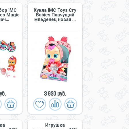
бор IMC
Кукла IMC Toys Cry
ies Magic
Babies Плачущий
ач...
младенец новая ...
уб.
3 930 руб.
ка
Игрушка