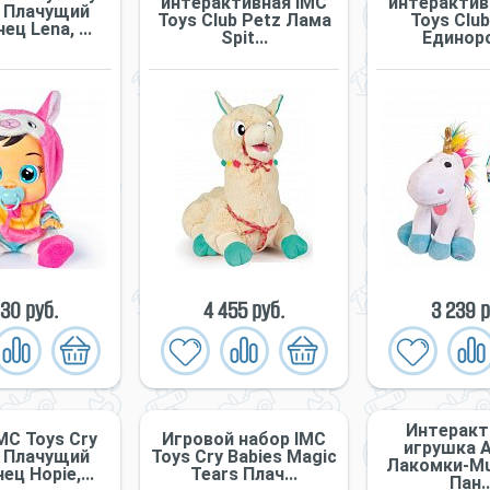
интерактивная IMC
интерактив
s Плачущий
Toys Club Petz Лама
Toys Club
ц Lena, ...
Spit...
Единорог
30 руб.
4 455 руб.
3 239 р
Интеракт
MC Toys Cry
Игровой набор IMC
игрушка 
s Плачущий
Toys Cry Babies Magic
Лакомки-Mu
ц Hopie,...
Tears Плач...
Пан..