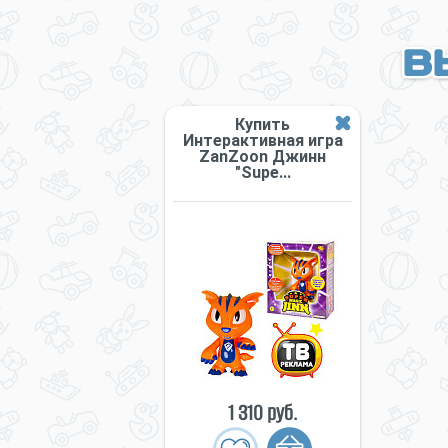
В
Купить
Интерактивная игра
ZanZoon Джинн
"Supe...
1 310 руб.