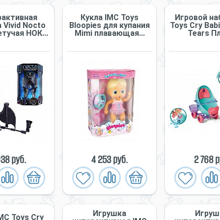
рактивная
Кукла IMC Toys
Игровой на
 Vivid Nocto
Bloopies для купания
Toys Cry Bab
тучая НОК...
Mimi плавающая...
Tears Пл
38 руб.
4 253 руб.
2 768 р
Игрушка
Игруш
MC Toys Cry