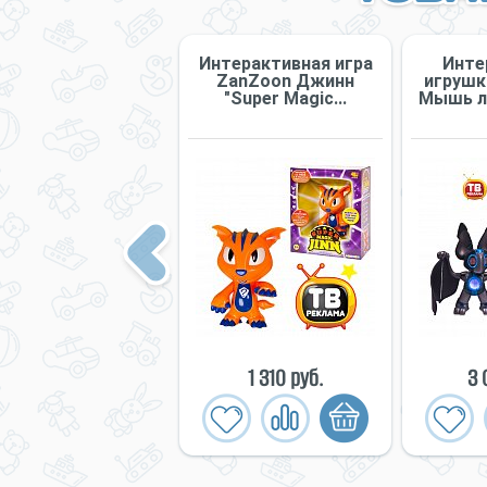
Игрушка
Интерактивная игра
Инте
терактивная IMC
ZanZoon Джинн
игрушка
ys Club Petz Funny
"Super Magic...
Мышь ле
Пин...
Previous
3 197 руб.
1 310 руб.
3 