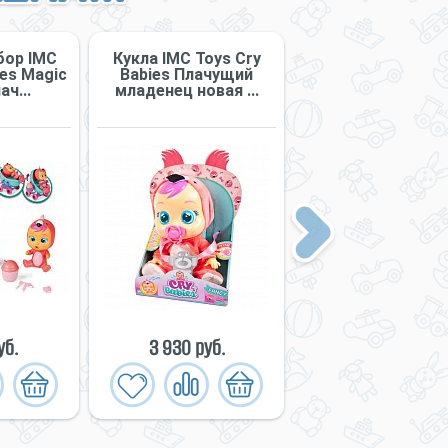
бор IMC
Кукла IMC Toys Cry
Фигурка IMC Toys
ies Magic
Babies Плачущий
Babies Magic Te
ач...
младенец новая ...
Плачущий п...
Next
уб.
3 930 руб.
1 067 руб.