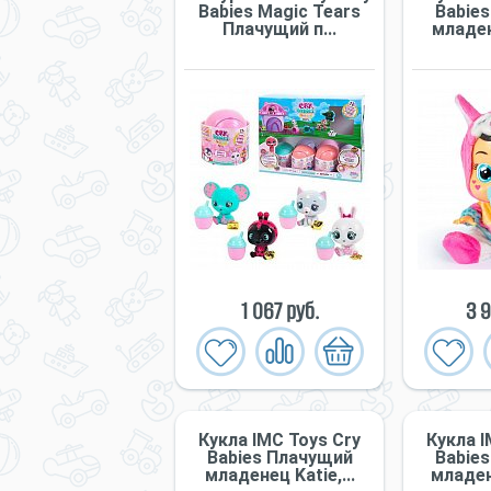
Babies Magic Tears
Babie
Плачущий п...
младене
1 067 руб.
3 9
Кукла IMC Toys Cry
Кукла I
Babies Плачущий
Babie
младенец Katie,...
младене