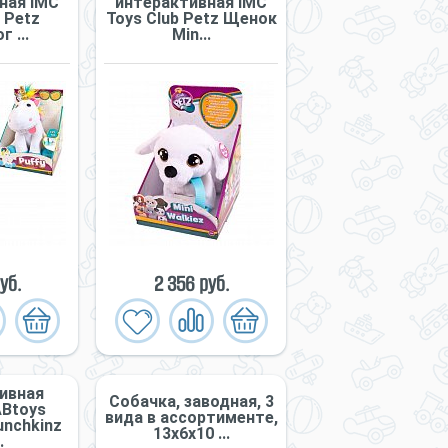
ная IMC
интерактивная IMC
 Petz
Toys Club Petz Щенок
 ...
Min...
уб.
2 356 руб.
ивная
Собачка, заводная, 3
ABtoys
вида в ассортименте,
nchkinz
13х6х10 ...
.