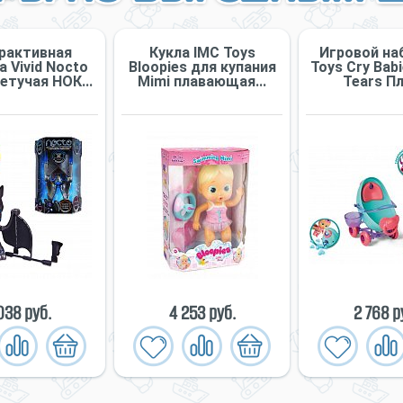
рактивная
Кукла IMC Toys
Игровой на
 Vivid Nocto
Bloopies для купания
Toys Cry Bab
тучая НОК...
Mimi плавающая...
Tears Пл
038 руб.
4 253 руб.
2 768 р