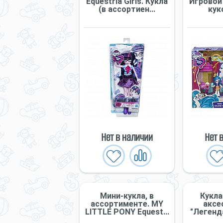
Equestria Girls. Кукла
Игровой
(в ассортиен...
куко
Нет в наличии
Нет 
Мини-кукла, в
Кукла
ассортименте. MY
аксе
LITTLE PONY Equest...
"Легенда