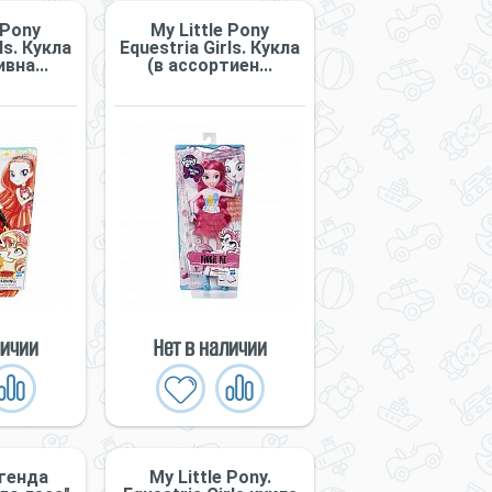
 Pony
My Little Pony
ls. Кукла
Equestria Girls. Кукла
вна...
(в ассортиен...
личии
Нет в наличии
егенда
My Little Pony.