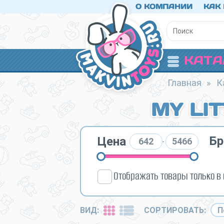
О КОМПАНИИ
КАК
КАТА
Главная
»
К
MY LI
Бр
Цена
-
Отображать товары только в
ВИД:
СОРТИРОВАТЬ: