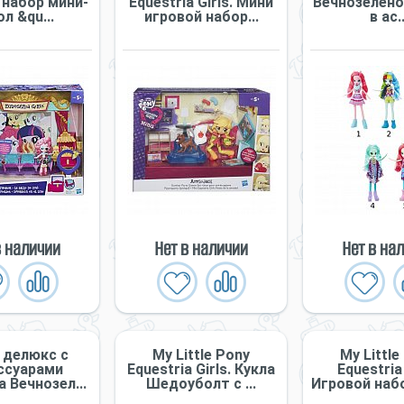
 набор мини-
Equestria Girls. Мини
Вечнозеленог
л &qu...
игровой набор...
в ас..
в наличии
Нет в наличии
Нет в на
 делюкс с
My Little Pony
My Little
ссуарами
Equestria Girls. Кукла
Equestria 
 Вечнозел...
Шедоуболт с ...
Игровой набо