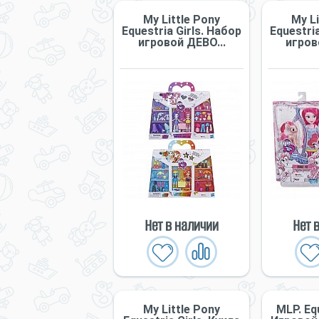
My Little Pony
My Li
Equestria Girls. Набор
Equestria
игровой ДЕВО...
игров
Нет в наличии
Нет 
My Little Pony
MLP. Equ