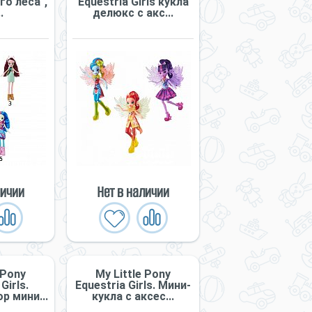
о леса",
Equestria Girls кукла
.
делюкс с акс...
личии
Нет в наличии
 Pony
My Little Pony
Girls.
Equestria Girls. Мини-
р мини...
кукла с аксес...