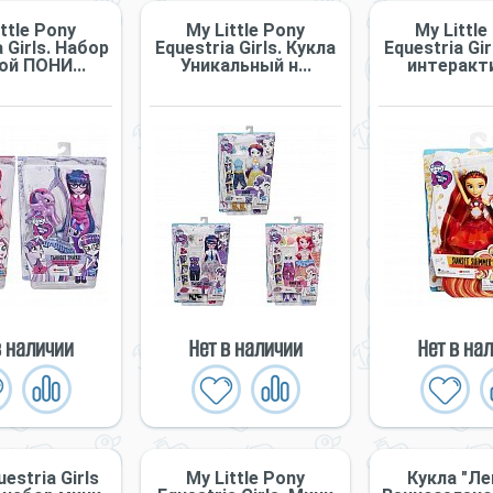
ttle Pony
My Little Pony
My Little
 Girls. Набор
Equestria Girls. Кукла
Equestria Gir
ой ПОНИ...
Уникальный н...
интеракти
в наличии
Нет в наличии
Нет в на
estria Girls
My Little Pony
Кукла "Л