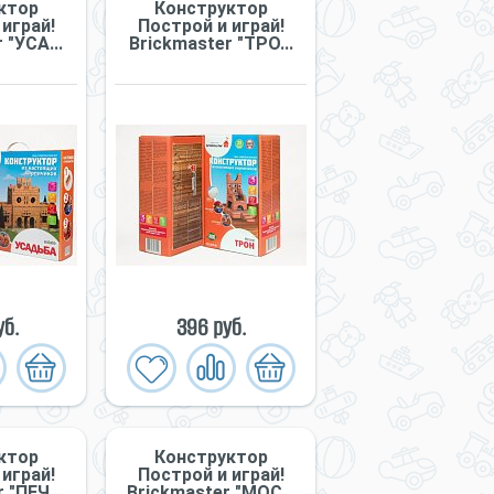
ктор
Конструктор
играй!
Построй и играй!
 "УСА...
Briсkmaster "ТРО...
уб.
396 руб.
ктор
Конструктор
играй!
Построй и играй!
 "ПЕЧ...
Briсkmaster "МОС...