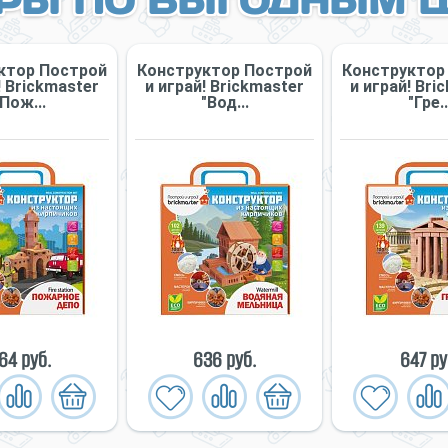
РЫ ПО ВЫГОДНЫМ 
ктор Построй
Конструктор Построй
Конструктор
! Briсkmaster
и играй! Briсkmaster
и играй! Bri
"Пож...
"Вод...
"Гре..
64 руб.
636 руб.
647 ру