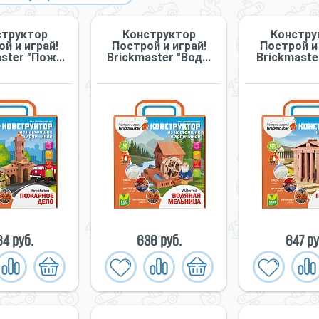
структор
Конструктор
Констру
й и играй!
Построй и играй!
Построй и 
ster "Пож...
Briсkmaster "Вод...
Briсkmaster
4 руб.
636 руб.
647 ру