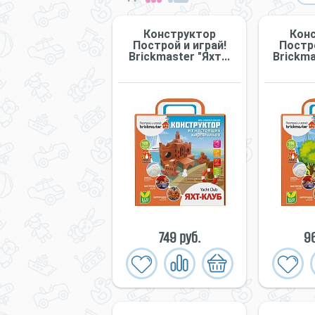
Конструктор
Кон
Построй и играй!
Постро
Briсkmaster "Яхт...
Briсkma
749 руб.
96