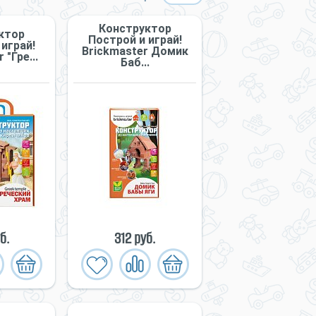
Конструктор
ктор
Построй и играй!
играй!
Briсkmaster Домик
 "Гре...
Баб...
б.
312 руб.