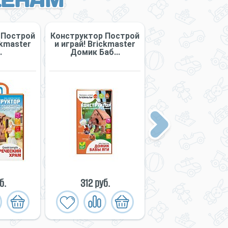
ЦЕНАМ
 Построй
Конструктор Построй
Конструктор и
сkmaster
и играй! Briсkmaster
кирпичиков Master
.
Домик Баб...
Ирландская Фе.
Next
б.
312 руб.
785 руб.