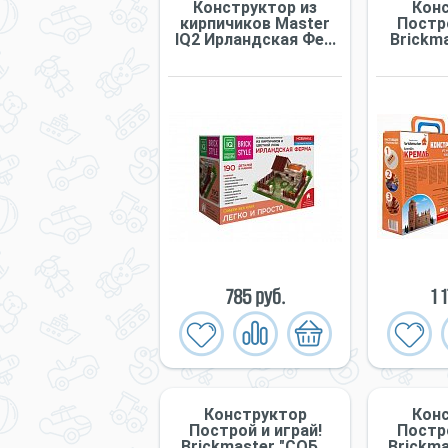
Конструктор из
Кон
кирпичиков Master
Постро
IQ2 Ирландская Фе...
Briсkma
785 руб.
1 
Конструктор
Кон
Построй и играй!
Постро
Briсkmaster "СОБ...
Briсkma