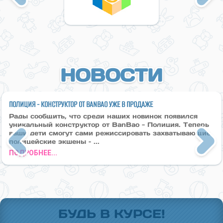
НОВОСТИ
ПОЛИЦИЯ - КОНСТРУКТОР ОТ BANBAO УЖЕ В ПРОДАЖЕ
Рады сообщить, что среди наших новинок появился
уникальный конструктор от BanBao - Полиция. Теперь
ваши дети смогут сами режиссировать захватывающие
полицейские экшены – ...
Previous
Next
ПОДРОБНЕЕ...
БУДЬ В КУРСЕ!