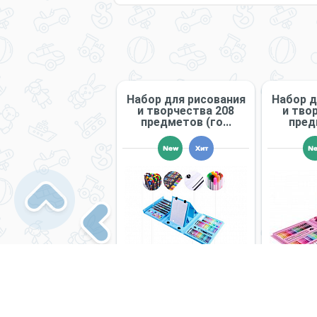
Набор для рисования
Набор д
пись керамики ТМ
и творчества 208
и тво
PAW Patrol
предметов (го...
предм
New
Хит
N
Previous
Нет в наличии
1 490 руб.
1 