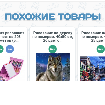
ПОХОЖИЕ ТОВАРЫ
ля рисования
Рисование по дереву
Рисование п
рчества 208
по номерам. 40х50 см,
по номерам. 
етов (р...
26 цвето...
25 цвета
ew
Хит
New
New
490 руб.
Нет в наличии
Нет в на