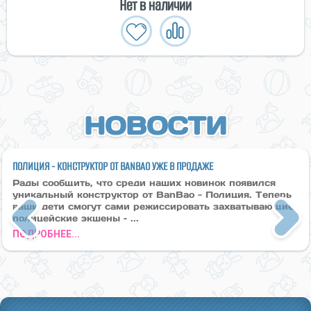
Нет в наличии
НОВОСТИ
ПОЛИЦИЯ - КОНСТРУКТОР ОТ BANBAO УЖЕ В ПРОДАЖЕ
Рады сообщить, что среди наших новинок появился
уникальный конструктор от BanBao - Полиция. Теперь
ваши дети смогут сами режиссировать захватывающие
полицейские экшены – ...
Previous
Next
ПОДРОБНЕЕ...