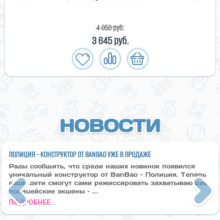
4 050 руб.
3 645 руб.
НОВОСТИ
ПОЛИЦИЯ - КОНСТРУКТОР ОТ BANBAO УЖЕ В ПРОДАЖЕ
Рады сообщить, что среди наших новинок появился
уникальный конструктор от BanBao - Полиция. Теперь
ваши дети смогут сами режиссировать захватывающие
полицейские экшены – ...
Previous
Next
ПОДРОБНЕЕ...