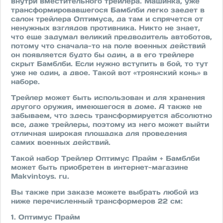
внутри вместительного трейлера. Машинка, уже
трансформировавшегося Бамблби легко заедет в
салон трейлера Оптимуса, да там и спрячется от
ненужных взглядов противника. Никто не знает,
что еще задумал великий предводитель автоботов,
потому что сначала-то на поле военных действий
он появляется будто бы один, а в его трейлере
скрыт Бамблби. Если нужно вступить в бой, то тут
уже не один, а двое. Такой вот «троянский конь» в
наборе.
Трейлер может быть использован и для хранения
другого оружия, имеющегося в доме. А также не
забываем, что здесь трансформируется абсолютно
все, даже трейлеры, поэтому из него может выйти
отличная широкая площадка для проведения
самих военных действий.
Такой набор Трейлер Оптимус Прайм + Бамблби
может быть приобретен в интернет-магазине
Makvintoys. ru.
Вы также при заказе можете выбрать любой из
ниже перечисленный трансформеров 22 см:
1. Оптимус Прайм