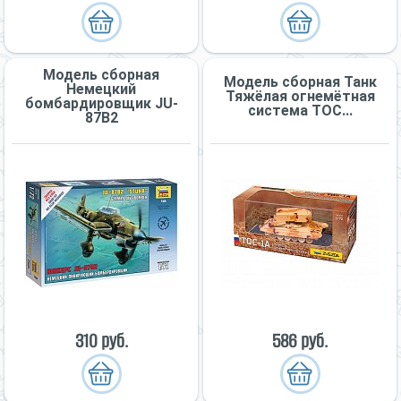
Модель сборная
Модель сборная Танк
Немецкий
Тяжёлая огнемётная
бомбардировщик JU-
система ТОС...
87B2
310 руб.
586 руб.