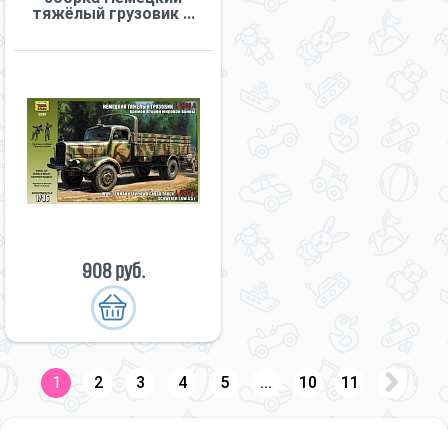
тяжёлый грузовик ...
908 руб.
1
2
3
4
5
...
10
11