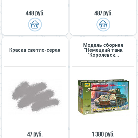
448 руб.
487 руб.
Модель сборная
Краска светло-серая
"Немецкий танк
"Королевск...
47 руб.
1 380 руб.