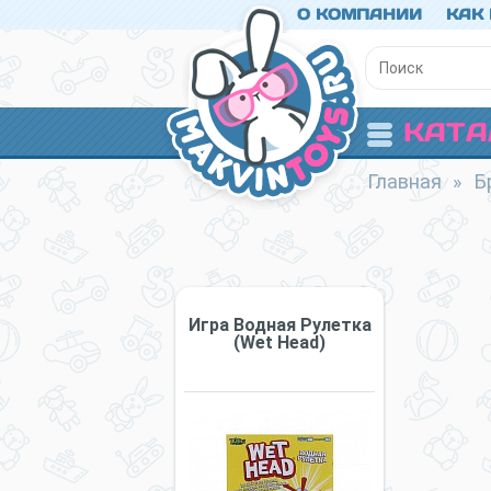
О КОМПАНИИ
КАК
КАТА
Главная
»
Б
Игра Водная Рулетка
(Wet Head)