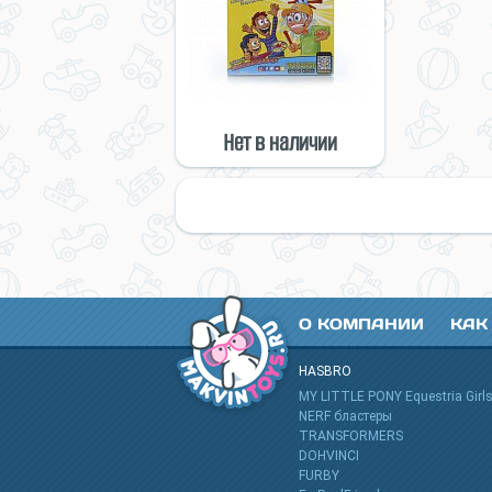
Нет в наличии
О КОМПАНИИ
КАК
HASBRO
MY LITTLE PONY Equestria Girl
NERF бластеры
TRANSFORMERS
DOHVINCI
FURBY