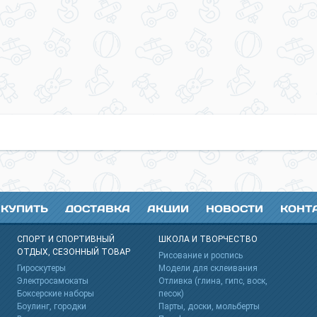
 КУПИТЬ
ДОСТАВКА
АКЦИИ
НОВОСТИ
КОНТ
СПОРТ И СПОРТИВНЫЙ
ШКОЛА И ТВОРЧЕСТВО
ОТДЫХ, СЕЗОННЫЙ ТОВАР
s
Рисование и роспись
Гироскутеры
Модели для склеивания
Электросамокаты
Отливка (глина, гипс, воск,
Боксерские наборы
песок)
Боулинг, городки
Парты, доски, мольберты