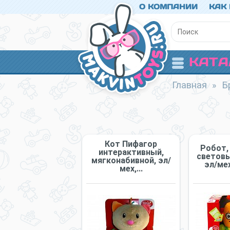
О КОМПАНИИ
КАК
КАТА
Главная
»
Б
Кот Пифагор
Робот,
интерактивный,
светов
мягконабивной, эл/
эл/мех
мех,...