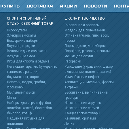
 КУПИТЬ
ДОСТАВКА
АКЦИИ
НОВОСТИ
КОНТ
СПОРТ И СПОРТИВНЫЙ
ШКОЛА И ТВОРЧЕСТВО
ОТДЫХ, СЕЗОННЫЙ ТОВАР
s
Рисование и роспись
Гироскутеры
Модели для склеивания
Электросамокаты
Отливка (глина, гипс, воск,
Боксерские наборы
песок)
Боулинг, городки
Парты, доски, мольберты
Велосипеды и самокаты
Портфели, рюкзаки, пеналы,
Воздушные змеи
мешки для обуви
Игры для спорта и отдыха
Раскраски
Летающие тарелки, бумеранги,
Рукоделие (украшения, декор,
теннисные ракетки,
вышивание, шитье, вязание)
бадминтоны, дартс
Учим буквы и цифры
Лопатки, ведра, грабли,
Аппликации, мозаики, фрески,
формочки
витражи
Мыльные пузыри
Выжигание, выпиливание,
Мячи
гравюры
Наборы для игры в футбол,
Изготовление игрушек
волебол, хоккей, баскетбол,
Изготовление свечей
бейсбол, гольф
Канцелярские товары
Надувная игрушка для
Квиллинг, оригами
плавания
Лепка
Прыгалки, обручи, скакалки
Модели деревянные сборные