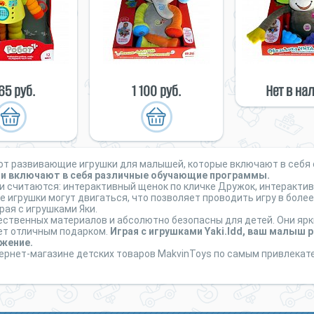
165 руб.
1 100 руб.
Нет в на
ают развивающие игрушки для малышей, которые включают в себя
й и включают в себя различные обучающие программы.
 считаются: интерактивный щенок по кличке Дружок, интерактив
се игрушки могут двигаться, что позволяет проводить игру в бол
рая с игрушками Яки.
чественных материалов и абсолютно безопасны для детей. Они ярк
ет отличным подарком.
Играя с игрушками Yaki.Idd, ваш малыш 
ажение.
нтернет-магазине детских товаров MakvinToys по самым привлека