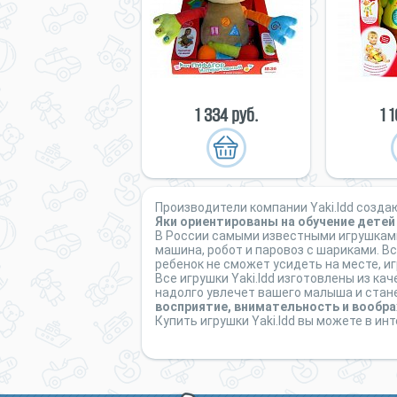
1 334 руб.
1 
Производители компании Yaki.Idd созд
Яки ориентированы на обучение дете
В России самыми известными игрушками
машина, робот и паровоз с шариками. В
ребенок не сможет усидеть на месте, иг
Все игрушки Yaki.Idd изготовлены из ка
надолго увлечет вашего малыша и стан
восприятие, внимательность и вообр
Купить игрушки Yaki.Idd вы можете в и