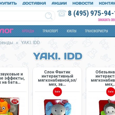
 КУПИТЬ
ДОСТАВКА
АКЦИИ
НОВОСТИ
КОНТА
8 (495) 975-94-
ЗАКАЗАТЬ ЗВ
ЛОГ
БРЕНДЫ
ТРАНСПОРТ
КУКЛЫ
ТРАНСФОРМЕРЫ
ренды
»
YAKI. IDD
YAKI. IDD
Слон Фантик
Обезьяна
 звуковые и
интерактивный
интеракт
ые эффекты,
мягконабивной,эл/
мягконабив
 на бата...
мех, зв...
мех,..
Sale
Sale