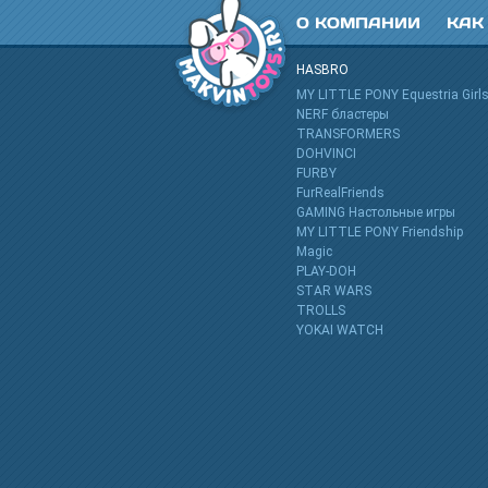
О КОМПАНИИ
КАК
HASBRO
MY LITTLE PONY Equestria Girl
NERF бластеры
TRANSFORMERS
DOHVINCI
FURBY
FurRealFriends
GAMING Настольные игры
MY LITTLE PONY Friendship
Magic
PLAY-DOH
STAR WARS
TROLLS
YOKAI WATCH