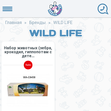
Главная
»
Бренды
»
WILD LIFE
WILD LIFE
Набор животных (зебра,
крокодил, гиппопотам с
дете...
Sale