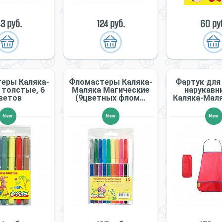
43 руб.
124 руб.
60 ру
еры Каляка-
Фломастеры Каляка-
Фартук для
 толстые, 6
Маляка Магические
нарукавн
ветов
(9цветных флом...
Каляка-Маляк
New
New
New