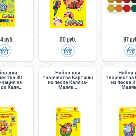
44 руб.
60 руб.
97 ру
бор для
Набор для
Набор 
чества 3D
творчества Картины
творчества
икация из
из песка Каляка-
из песка К
ок Каля...
Маляк...
Маляк.