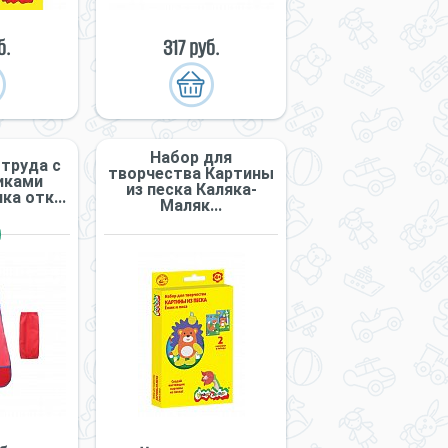
б.
317 руб.
Набор для
 труда с
творчества Картины
иками
из песка Каляка-
а отк...
Маляк...