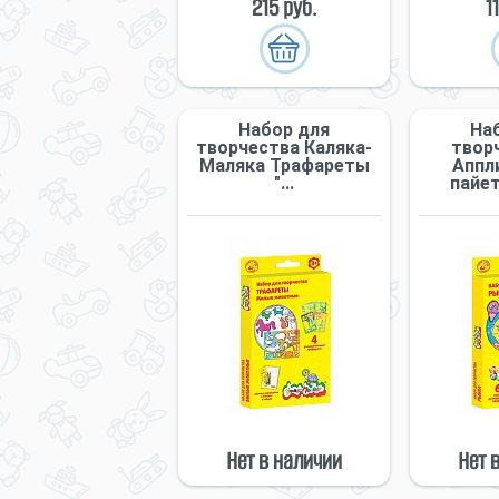
215 руб.
1
Набор для
На
творчества Каляка-
твор
Маляка Трафареты
Аппл
"...
пайет
Нет в наличии
Нет 