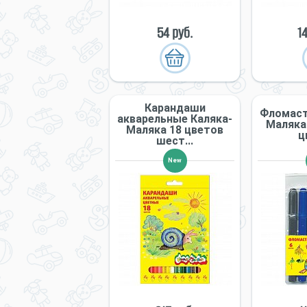
54 руб.
1
Карандаши
Фломаст
акварельные Каляка-
Маляка
Маляка 18 цветов
ц
шест...
New