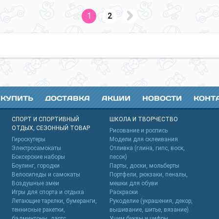
1
2
 КУПИТЬ
ДОСТАВКА
АКЦИИ
НОВОСТИ
КОНТ
СПОРТ И СПОРТИВНЫЙ
ШКОЛА И ТВОРЧЕСТВО
ОТДЫХ, СЕЗОННЫЙ ТОВАР
s
Рисование и роспись
Гироскутеры
Модели для склеивания
Электросамокаты
Отливка (глина, гипс, воск,
Боксерские наборы
песок)
Боулинг, городки
Парты, доски, мольберты
Велосипеды и самокаты
Портфели, рюкзаки, пеналы,
Воздушные змеи
мешки для обуви
Игры для спорта и отдыха
Раскраски
Летающие тарелки, бумеранги,
Рукоделие (украшения, декор,
теннисные ракетки,
вышивание, шитье, вязание)
бадминтоны, дартс
Учим буквы и цифры