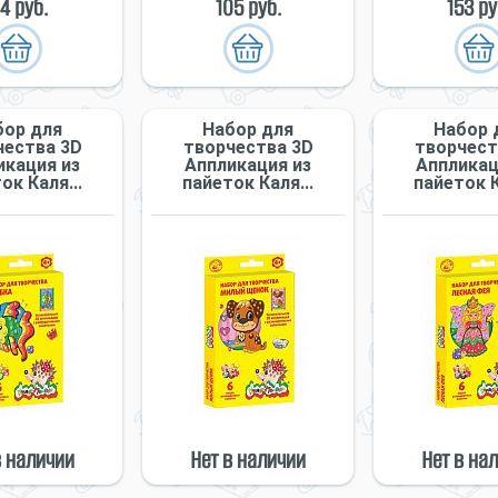
14 руб.
105 руб.
153 ру
бор для
Набор для
Набор 
чества 3D
творчества 3D
творчест
икация из
Аппликация из
Аппликац
ок Каля...
пайеток Каля...
пайеток К
в наличии
Нет в наличии
Нет в на