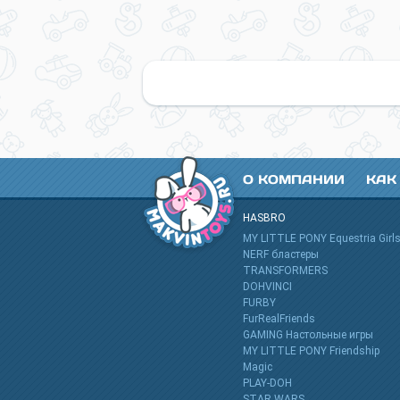
О КОМПАНИИ
КАК
HASBRO
MY LITTLE PONY Equestria Girl
NERF бластеры
TRANSFORMERS
DOHVINCI
FURBY
FurRealFriends
GAMING Настольные игры
MY LITTLE PONY Friendship
Magic
PLAY-DOH
STAR WARS