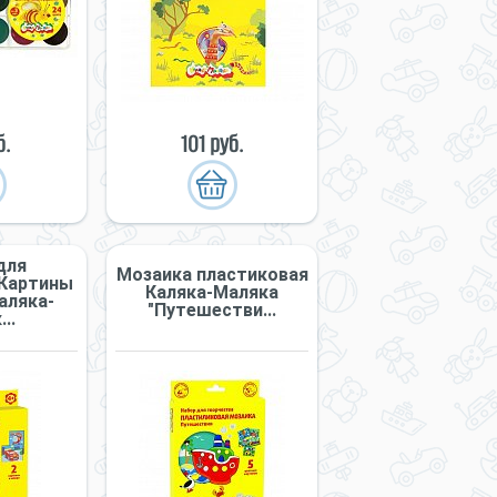
б.
101 руб.
для
Мозаика пластиковая
 Картины
Каляка-Маляка
аляка-
"Путешестви...
..