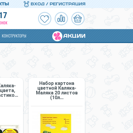
КТЫ
ВХОД / РЕГИСТРАЦИЯ
17
ОНОК
АКЦИИ
КОНСТРУКТОРЫ
Набор картона
Каляка-
цветной Каляка-
цвета,
Маляка 20 листов
стико...
(10л...