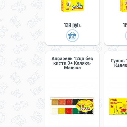
139 руб.
1
Акварель 12цв без
Гуашь 
кисти 3+ Каляка-
Каля
Маляка