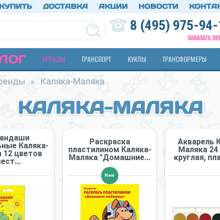
 КУПИТЬ
ДОСТАВКА
АКЦИИ
НОВОСТИ
КОНТА
8 (495) 975-94-
ЗАКАЗАТЬ ЗВ
ЛОГ
БРЕНДЫ
ТРАНСПОРТ
КУКЛЫ
ТРАНСФОРМЕРЫ
ренды
»
Каляка-Маляка
КАЛЯКА-МАЛЯКА
рандаши
Раскраска
Акварель 
ьные Каляка-
пластилином Каляка-
Маляка 24 
 12 цветов
Маляка "Домашние...
круглая, пла
ест...
New