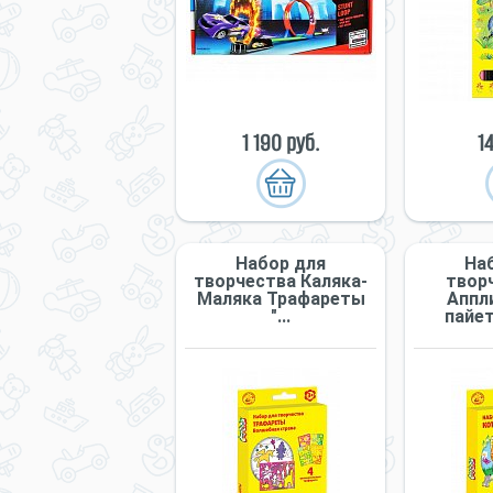
1 190 руб.
1
Набор для
На
творчества Каляка-
твор
Маляка Трафареты
Аппл
"...
пайет