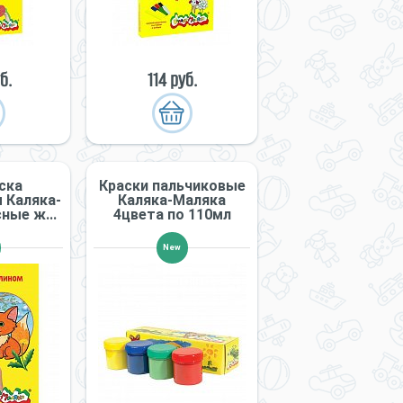
б.
114 руб.
ска
Краски пальчиковые
 Каляка-
Каляка-Маляка
ные ж...
4цвета по 110мл
New