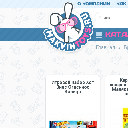
О КОМПАНИИ
КАК
КАТА
Главная
»
Б
Ка
Игровой набор Хот
акварел
Вилс Огненное
Маляка
Кольцо
ш