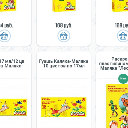
64 руб.
168 руб.
168 ру
Раскра
17 мл/12 цв
Гуашь Каляка-Маляка
пластилином
ка-Маляка
10 цветов по 17мл
Маляка "Лес
New