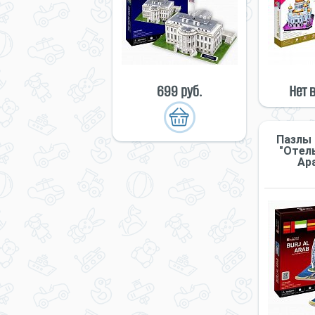
699 руб.
Нет 
Пазлы
"Отел
Ара