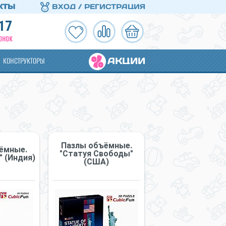
КТЫ
ВХОД / РЕГИСТРАЦИЯ
17
ОНОК
АКЦИИ
КОНСТРУКТОРЫ
Пазлы объёмные.
ёмные.
"Статуя Свободы"
" (Индия)
(США)