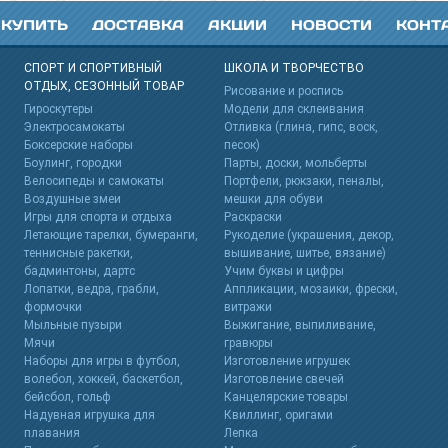
 КУПИТЬ
ДОСТАВКА
АКЦИИ
НОВОСТИ
КОНТ
СПОРТ И СПОРТИВНЫЙ
ШКОЛА И ТВОРЧЕСТВО
ОТДЫХ, СЕЗОННЫЙ ТОВАР
s
Рисование и роспись
Гироскутеры
Модели для склеивания
Электросамокаты
Отливка (глина, гипс, воск,
Боксерские наборы
песок)
Боулинг, городки
Парты, доски, мольберты
Велосипеды и самокаты
Портфели, рюкзаки, пеналы,
Воздушные змеи
мешки для обуви
Игры для спорта и отдыха
Раскраски
Летающие тарелки, бумеранги,
Рукоделие (украшения, декор,
теннисные ракетки,
вышивание, шитье, вязание)
бадминтоны, дартс
Учим буквы и цифры
Лопатки, ведра, грабли,
Аппликации, мозаики, фрески,
формочки
витражи
Мыльные пузыри
Выжигание, выпиливание,
Мячи
гравюры
Наборы для игры в футбол,
Изготовление игрушек
волебол, хоккей, баскетбол,
Изготовление свечей
бейсбол, гольф
Канцелярские товары
Надувная игрушка для
Квиллинг, оригами
плавания
Лепка