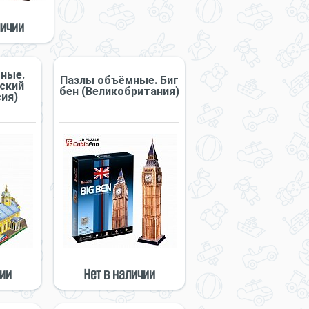
личии
ные.
Пазлы объёмные. Биг
ский
бен (Великобритания)
ия)
чии
Нет в наличии