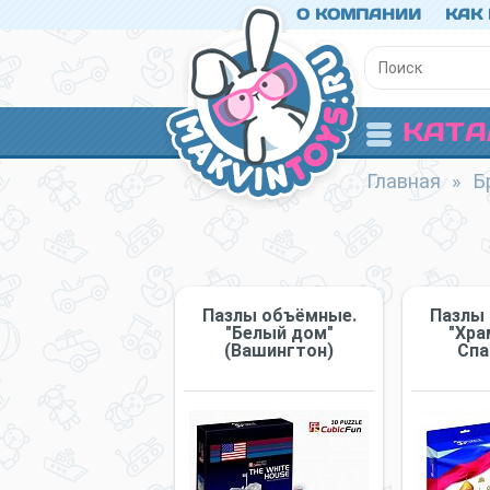
О КОМПАНИИ
КАК
КАТА
Главная
»
Б
Пазлы объёмные.
Пазлы
"Белый дом"
"Хра
(Вашингтон)
Спа