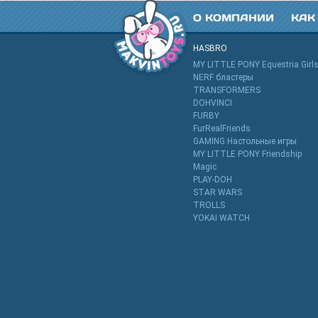
О КОМПАНИИ
КАК
HASBRO
MY LITTLE PONY Equestria Girl
NERF бластеры
TRANSFORMERS
DOHVINCI
FURBY
FurRealFriends
GAMING Настольные игры
MY LITTLE PONY Friendship
Magic
PLAY-DOH
STAR WARS
TROLLS
YOKAI WATCH