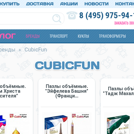
 КУПИТЬ
ДОСТАВКА
АКЦИИ
НОВОСТИ
КОНТА
8 (495) 975-94-
ЗАКАЗАТЬ ЗВ
ЛОГ
БРЕНДЫ
ТРАНСПОРТ
КУКЛЫ
ТРАНСФОРМЕРЫ
ренды
»
CubicFun
CUBICFUN
 объёмные.
Пазлы объёмные.
Пазлы объ
м Христа
"Эйфелева Башня"
"Тадж Махал
сителя"
(Франци...