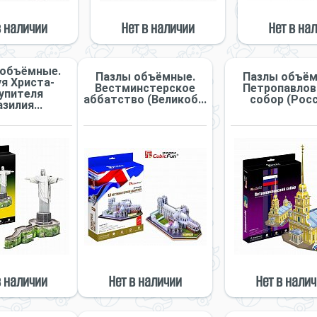
в наличии
Нет в наличии
Нет в на
 объёмные.
Пазлы объёмные.
Пазлы объём
я Христа-
Вестминстерское
Петропавлов
упителя
аббатство (Великоб...
собор (Росс
зилия...
в наличии
Нет в наличии
Нет в нали