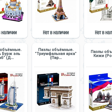
в наличии
Нет в наличии
Нет в на
 объёмные.
Пазлы объёмные.
Пазлы об
ь Бурж эль
"Триумфальная арка"
Кижи (Ро
б" (Д...
(Пар...