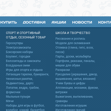
 КУПИТЬ
ДОСТАВКА
АКЦИИ
НОВОСТИ
КОНТ
СПОРТ И СПОРТИВНЫЙ
ШКОЛА И ТВОРЧЕСТВО
ОТДЫХ, СЕЗОННЫЙ ТОВАР
s
Рисование и роспись
Гироскутеры
Модели для склеивания
Электросамокаты
Отливка (глина, гипс, воск,
Боксерские наборы
песок)
Боулинг, городки
Парты, доски, мольберты
Велосипеды и самокаты
Портфели, рюкзаки, пеналы,
Воздушные змеи
мешки для обуви
Игры для спорта и отдыха
Раскраски
Летающие тарелки, бумеранги,
Рукоделие (украшения, декор,
теннисные ракетки,
вышивание, шитье, вязание)
бадминтоны, дартс
Учим буквы и цифры
Лопатки, ведра, грабли,
Аппликации, мозаики, фрески,
формочки
витражи
Мыльные пузыри
Выжигание, выпиливание,
Мячи
гравюры
Наборы для игры в футбол,
Изготовление игрушек
волебол, хоккей, баскетбол,
Изготовление свечей