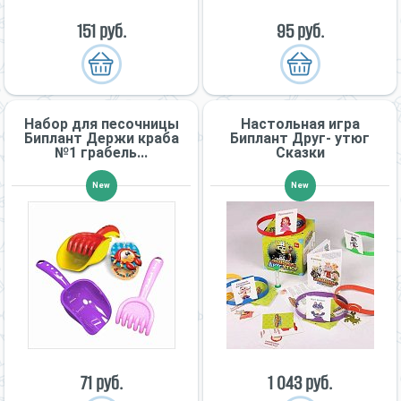
151 руб.
95 руб.
Набор для песочницы
Настольная игра
Биплант Держи краба
Биплант Друг- утюг
№1 грабель...
Сказки
New
New
71 руб.
1 043 руб.