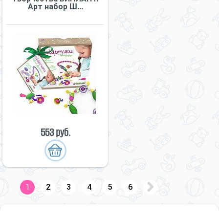
Арт набор Ш...
553 руб.
1
2
3
4
5
6