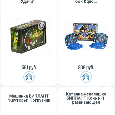
Удачи"...
бой &quo...
561 руб.
808 руб.
Каталка-неваляшка
Машинка БИПЛАНТ
БИПЛАНТ Конь №1,
"Круторы" Погрузчик
развивающая